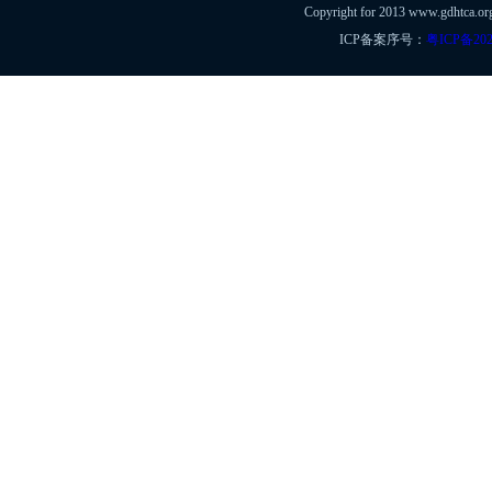
Copyright for 2013 www.gdht
ICP备案序号：
粤ICP备202